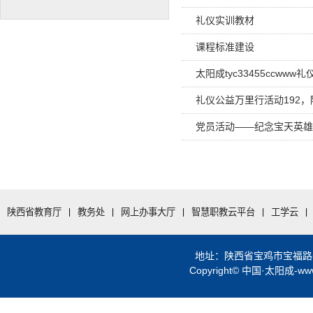
礼仪实训教材
课程标准建设
太阳成tyc33455ccww
礼仪公益万里行活动192
党员活动——纪念宝天英雄
陕西省教育厅
|
教务处
|
网上办事大厅
|
智慧职教云平台
|
工学云
|
地址：陕西省宝鸡市宝福路56号 
Copyright© 中国·太阳成-www