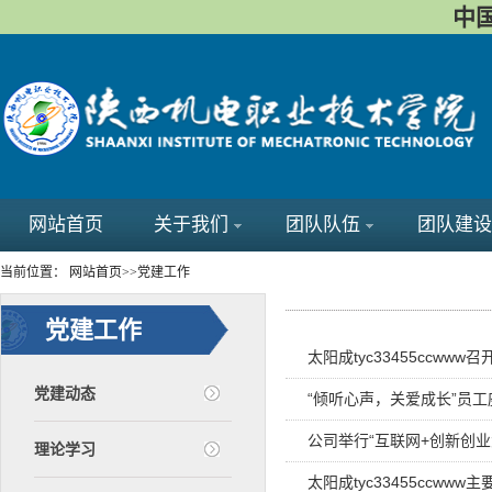
中国
网站首页
关于我们
团队队伍
团队建设
当前位置：
网站首页
>>
党建工作
党建工作
太阳成tyc33455ccw
党建动态
“倾听心声，关爱成长”员工
公司举行“互联网+创新创业
理论学习
太阳成tyc33455ccwww