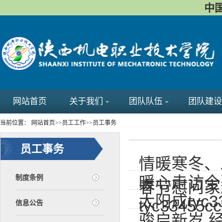
中国
网站首页
关于我们
团队队伍
团队建设
当前位置：
网站首页
>>
员工工作
>>
员工事务
员工事务
情暖寒冬、助
制度条例
暖心走访全
春节慰问家
太阳成tyc
tyc334
信息公告
骏启新岁 