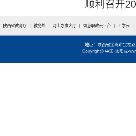
顺利召开20
陕西省教育厅
|
教务处
|
网上办事大厅
|
智慧职教云平台
|
工学云
|
地址：陕西省宝鸡市宝福路56号 
Copyright© 中国·太阳成-www