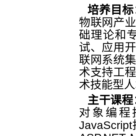
培养目标
物联网产业
础理论和
试、应用开
联网系统集
术支持工程
术技能型人
主干课程
对象编程技
JavaSc