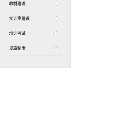
教材建设
实训室建设
培训考试
规章制度