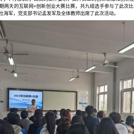
期两天的互联网+创新创业大赛比赛，共九组选手参与了此次比赛。比
杜海军，党支部书记孟发军及全体教师出席了此次活动。