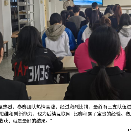
氛热烈，参赛团队热情高涨，经过激烈比拼，最终有三支队伍
思维和创新能力，也为后续互联网+比赛积累了宝贵的经验。赛
收获，就是最好的结果。”
【