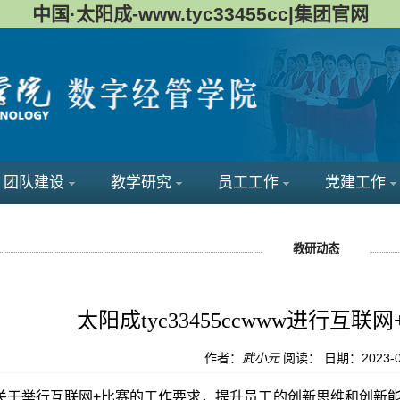
中国·太阳成-www.tyc33455cc|集团官网
团队建设
教学研究
员工工作
党建工作
教研动态
太阳成tyc33455ccwww进行互
作者：
武小元
阅读：
日期：2023-0
于举行互联网+比赛的工作要求，提升员工的创新思维和创新能力，太阳成