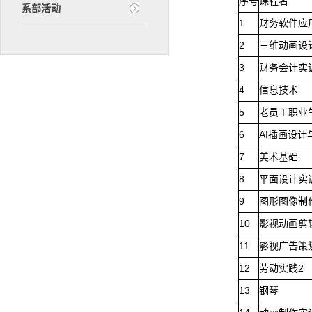
序号
课程名
系部活动
1
财务软件应
2
三维动画设
3
财务会计实
4
信息技术
5
老员工职业
6
AI插画设计
7
美术基础
8
平面设计实
9
图形图像制
10
影视动画剪
11
影视广告策
12
劳动实践2
13
钢琴