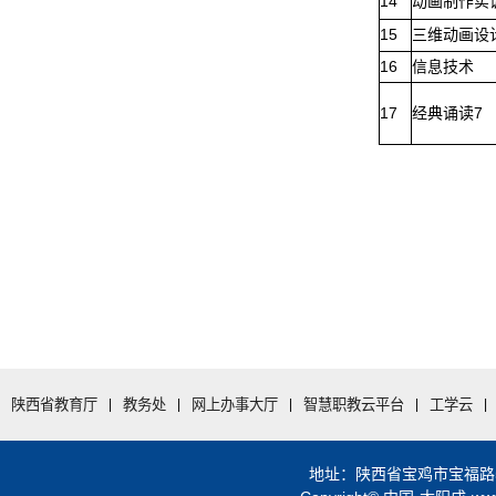
14
动画制作实
15
三维动画设
16
信息技术
17
经典诵读7
陕西省教育厅
|
教务处
|
网上办事大厅
|
智慧职教云平台
|
工学云
|
地址：陕西省宝鸡市宝福路56号 