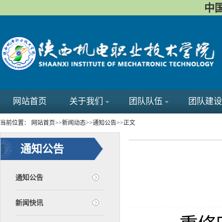
中国
网站首页
关于我们
团队队伍
团队建设
当前位置：
网站首页
>>
新闻动态
>>
通知公告
>>
正文
通知公告
通知公告
新闻快讯