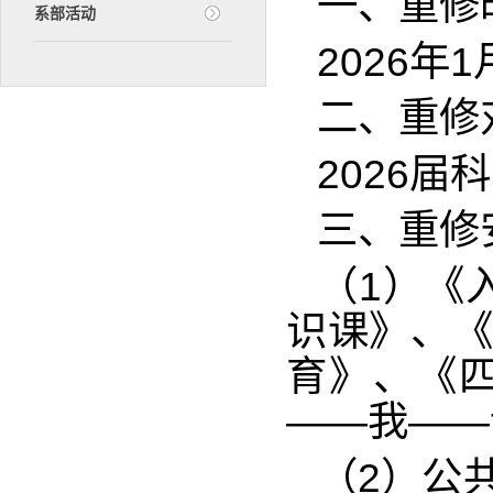
一、重修
系部活动
2026年
二、重修
2026届
三、重修
（1）《
识课
》、
育
》、《
——我——
（2）公