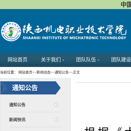
中国
网站首页
关于我们
团队队伍
团队建设
当前位置：
网站首页
>>
新闻动态
>>
通知公告
>>
正文
通知公告
通知公告
新闻快讯