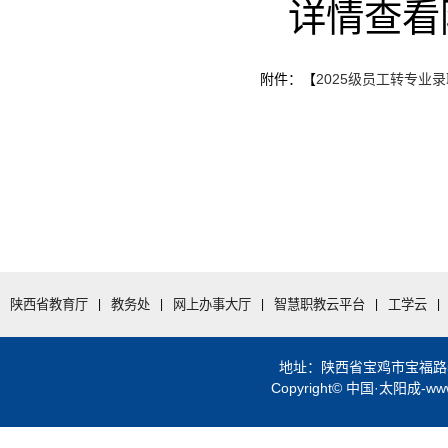
详情查看
附件：【
2025级员工转专业录
陕西省教育厅
|
教务处
|
网上办事大厅
|
智慧职教云平台
|
工学云
|
地址：陕西省宝鸡市宝福路56号 
Copyright© 中国·太阳成-www