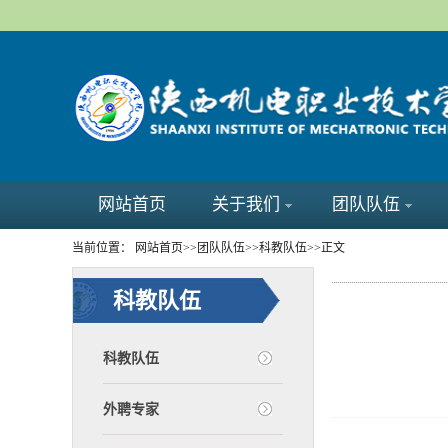
网站首页
关于我们
团队队伍
当前位置：
网站首页
>>
团队队伍
>>
科教队伍
>>
正文
科教队伍
科教队伍
外聘专家