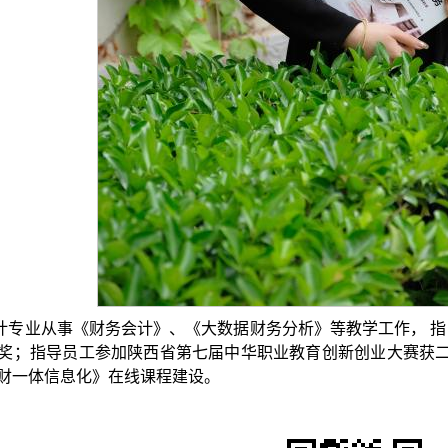
计专业从事《财务会计》、《大数据财务分析》等教学工作， 指导
奖；指导员工参加陕西省第七届中华职业教育创新创业大赛获
财一体信息化》在线课程建设。