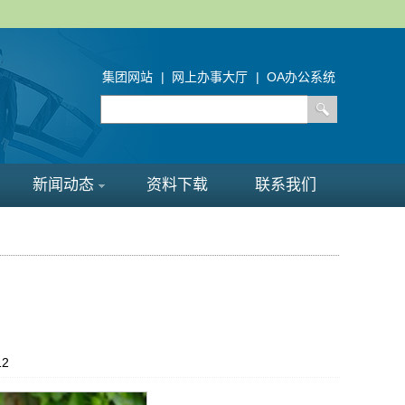
集团网站
|
网上办事大厅
|
OA办公系统
新闻动态
资料下载
联系我们
12