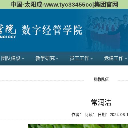
中国·太阳成-www.tyc33455cc|集团官网
团队建设
教学研究
员工工作
党建工作
科教队伍
常润洁
作者：
阅读：
日期：2024-06-